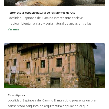
Pertenece al espacio natural de los Montes de Oca
Localidad: Espinosa del Camino Interesante enclave
medioambiental, en la divisoria natural de aguas entre las
cuencas del Ebro y del Duero VegetaciónDehesas de haya y
Ver más
extensas masas de roble rebollo FaunaCorzo, jabalí, nutria, gato
montés, zorro y esporádica presencia del lobo.
DescripciónDentro de sus límites se conservan aún extensos
bosques autóctonos. El mayor interés paisajístico de la zona
reside en el desfiladero de más de 5 km abierto por el río Oca
en su camino hacia la comarca de la Bureba y en la dehesa de
Puras de Villafranca.
Casas típicas
Localidad: Espinosa del Camino El municipio presenta un bien
conservado conjunto de arquitectura popular en el que